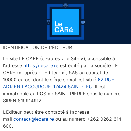
IDENTIFICATION DE L’ÉDITEUR
Le site LE CARE (ci-après « le Site »), accessible à
l’adresse
https://lecare.re
est édité par la société LE
CARE (ci-après « l’Éditeur »), SAS au capital de
10000 euros, dont le siège social est situé
62 RUE
ADRIEN LAGOURGUE 97424 SAINT-LEU
. Il est
immatriculé au RCS de SAINT PIERRE sous le numéro
SIREN 819914912.
L’Éditeur peut être contacté à l’adresse
mail
contact@lecare.re
ou au numéro +262 0262 614
600.