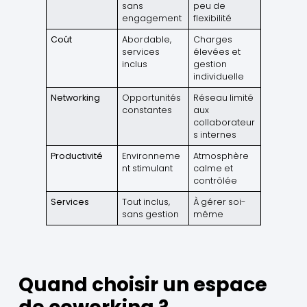
sans
peu de
engagement
flexibilité
Coût
Abordable,
Charges
services
élevées et
inclus
gestion
individuelle
Networking
Opportunités
Réseau limité
constantes
aux
collaborateur
s internes
Productivité
Environneme
Atmosphère
nt stimulant
calme et
contrôlée
Services
Tout inclus,
À gérer soi-
sans gestion
même
Quand choisir un espace